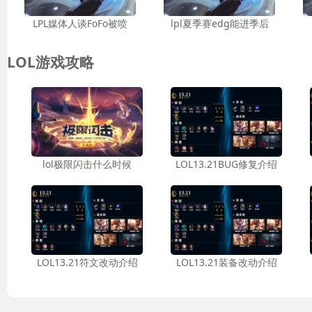
LPL媒体人谈FoFo被喷
lpl夏季赛edg能进季后
LOL游戏攻略
lol极限闪击什么时候
LOL13.21BUG修复介绍
LOL13.21符文改动介绍
LOL13.21装备改动介绍