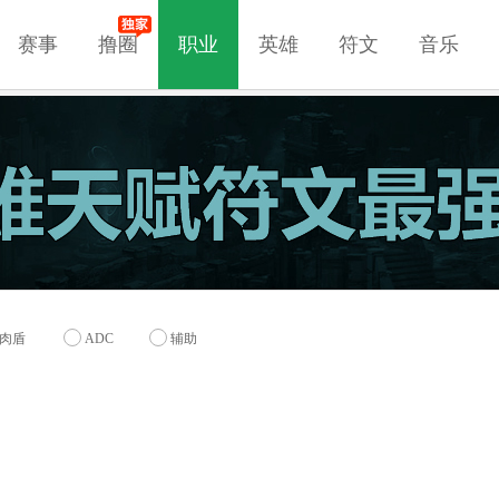
赛事
撸圈
职业
英雄
符文
音乐
肉盾
ADC
辅助