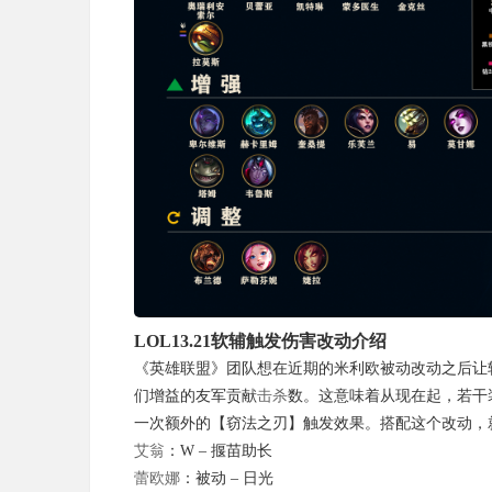
LOL13.21软辅触发伤害改动介绍
《英雄联盟》团队想在近期的米利欧被动改动之后让
们增益的友军贡献
击杀
数。这意味着从现在起，若干
一次额外的【窃法之刃】触发效果。搭配这个改动，
艾翁
：W – 揠苗助长
蕾欧娜
：被动 – 日光