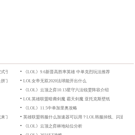
仪式于9月23日举行
《LOL》9.6新晋高胜率英雄 中单克烈玩法推荐
是拼了！
LOL女帝无双2020法球能开出什么
《LOL》云顶之弈10.13星守六法锐雯阵容介绍
LOL英雄联盟暗裔剑魔 霸天剑魔 亚托克斯壁纸
《LOL》11.5中单加里奥攻略
就来了！
英雄联盟韩服什么加速器可以用？LOL韩服掉线、闪退、封
《LOL》云顶之弈林地站位分析