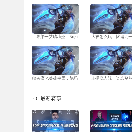
世界第一艾瑞莉娅！Nugu
大神怎么玩：比鬼刀
峡谷高光英雄奎因，德玛
主播疯人院：姿态草
LOL最新赛事