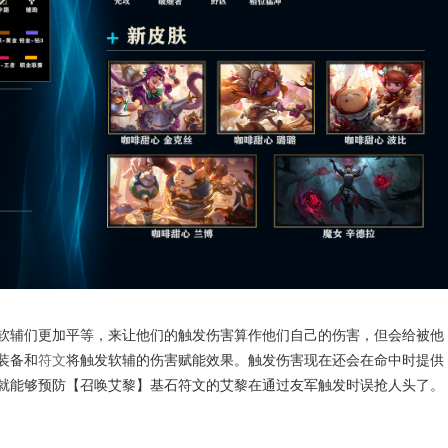
软辅们更加平等，来让他们的触发伤害算作他们自己的伤害，但会给被他
装备和
符文
将触发软辅的伤害赋能效果。触发伤害现在还会在命中时提供
就能够预防【召唤艾黎】基石符文的艾黎在通过友军触发时误抢人头了。