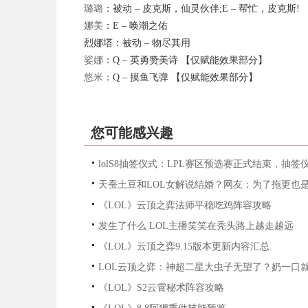
璐璐
：被动 – 皮克斯，仙灵伙伴;E – 帮忙，皮克斯!
娜美
：E – 唤潮之佑
烈娜塔：被动 – 物尽其用
娑娜
：Q – 英勇赞美诗 【仅赋能效果部分】
悠米
：Q – 摸鱼飞弹 【仅赋能效果部分】
您可能感兴趣
lolS8抽签仪式：LPL赛区预选赛正式结束，抽签
天蚕土豆和LOL女解说结婚？网友：为了拖更也
《LOL》云顶之弈法师平稳吃鸡阵容攻略
发生了什么 LOL主播笑笑在秃头路上越走越远
《LOL》云顶之弈9.15版本更新内容汇总
LOL云顶之弈：神超二星大虫子无望了？奶一口
《LOL》S2云霄秘术阵容攻略