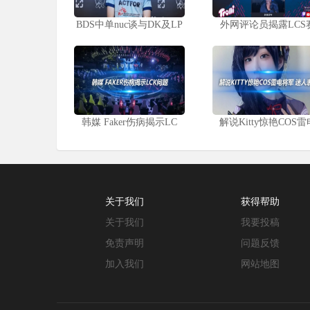
BDS中单nuc谈与DK及LP
外网评论员揭露LCS
韩媒 Faker伤病揭示LC
解说Kitty惊艳COS雷
关于我们
获得帮助
关于我们
我要投稿
免责声明
问题反馈
加入我们
网站地图