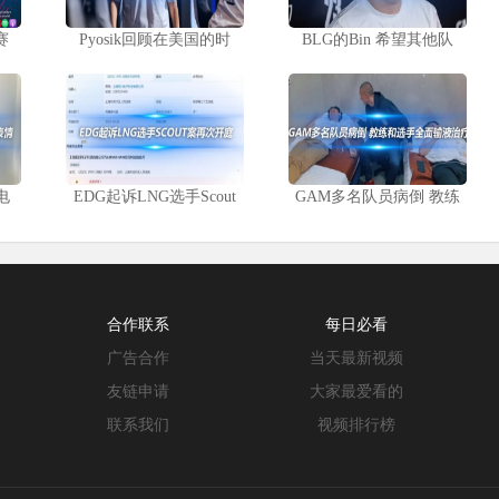
赛
Pyosik回顾在美国的时
BLG的Bin 希望其他队
电
EDG起诉LNG选手Scout
GAM多名队员病倒 教练
合作联系
每日必看
广告合作
当天最新视频
友链申请
大家最爱看的
联系我们
视频排行榜