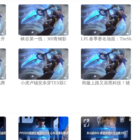
一开
峡谷第一线：369青钢影
LPL春季赛名场面：TheSh
丛蹲
小虎卢锡安杀穿TES双C
韩服上路又添黑科技！猪