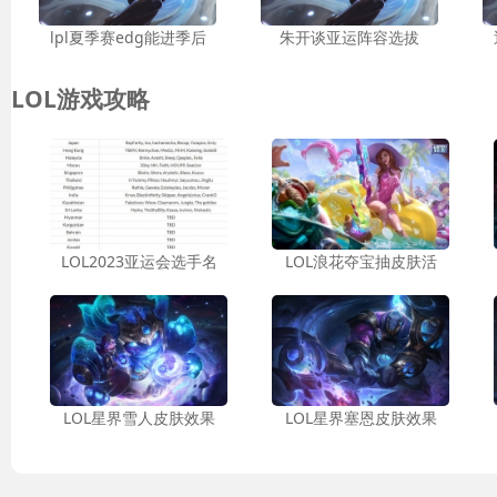
lpl夏季赛edg能进季后
朱开谈亚运阵容选拔
LOL游戏攻略
LOL2023亚运会选手名
LOL浪花夺宝抽皮肤活
LOL星界雪人皮肤效果
LOL星界塞恩皮肤效果