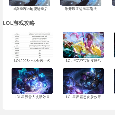
lpl夏季赛edg能进季后
朱开谈亚运阵容选拔
LOL游戏攻略
LOL2023亚运会选手名
LOL浪花夺宝抽皮肤活
LOL星界雪人皮肤效果
LOL星界塞恩皮肤效果