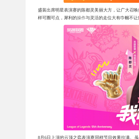
盛装出席明星表演赛的陈都灵美丽大方，让广大召唤
样可圈可点，犀利的
操作
与灵活的走位大有巾帼不让
8月6日上演的云顶之弈表演赛同样节目效果拉满。虽与