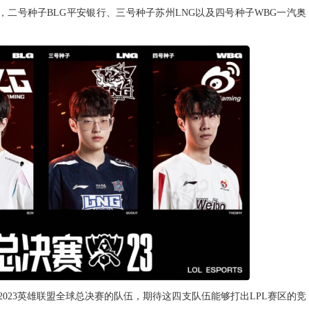
尔，二号种子BLG平安银行、三号种子苏州LNG以及四号种子WBG一汽奥
出征2023英雄联盟全球总决赛的队伍，期待这四支队伍能够打出LPL赛区的竞