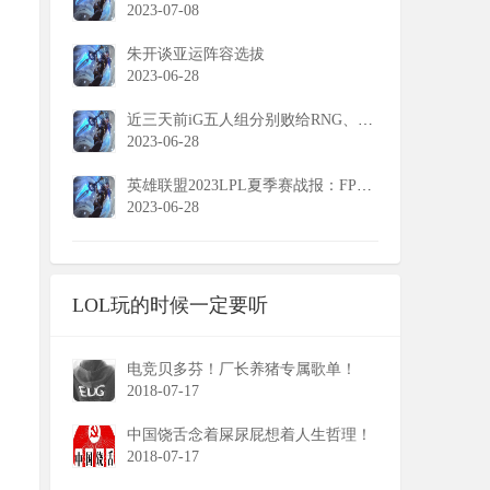
2023-07-08
朱开谈亚运阵容选拔
2023-06-28
近三天前iG五人组分别败给RNG、EDG、WE、FPX
2023-06-28
英雄联盟2023LPL夏季赛战报：FPX下克上击败WBG
2023-06-28
LOL玩的时候一定要听
电竞贝多芬！厂长养猪专属歌单！
2018-07-17
中国饶舌念着屎尿屁想着人生哲理！
2018-07-17