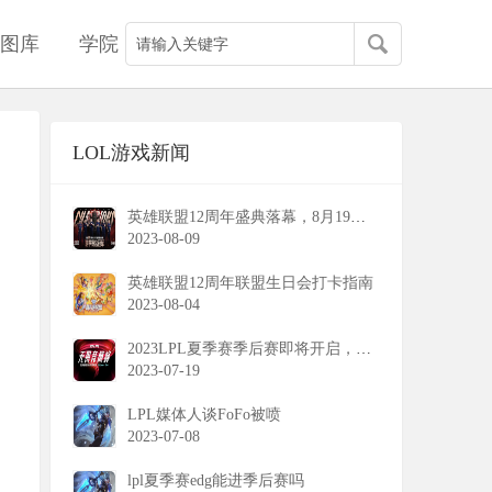
图库
学院
LOL游戏新闻
英雄联盟12周年盛典落幕，8月19日战斗之夜登场
2023-08-09
英雄联盟12周年联盟生日会打卡指南
2023-08-04
2023LPL夏季赛季后赛即将开启，群雄力争银龙杯
2023-07-19
LPL媒体人谈FoFo被喷
2023-07-08
lpl夏季赛edg能进季后赛吗