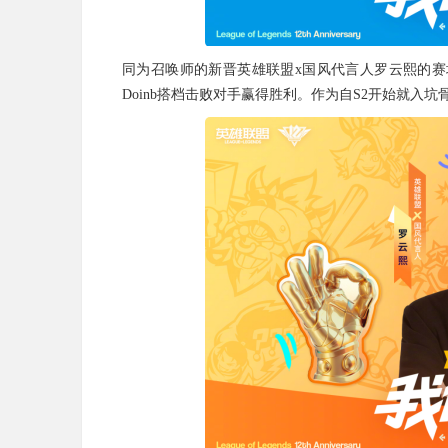
同为召唤师的新晋英雄联盟x国风代言人罗云熙的
Doinb搭档击败对手赢得胜利。作为自S2开始就