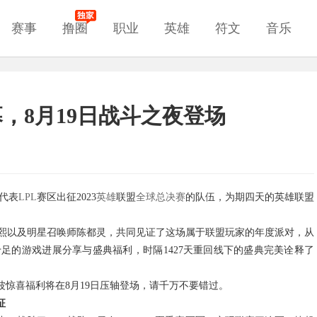
赛事
撸圈
职业
英雄
符文
音乐
，8月19日战斗之夜登场
为代表
LPL
赛区出征2023
英雄
联盟
全球总决赛
的队伍，为期四天的英雄联盟
熙以及明星召唤师陈都灵，共同见证了这场属于联盟玩家的年度派对，从
足的游戏进展分享与盛典福利，时隔1427天重回线下的盛典完美诠释了
波惊喜福利将在8月19日压轴登场，请千万不要错过。
征