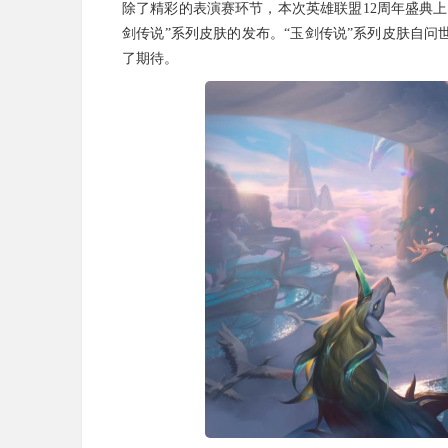
除了精彩的表演赛环节，本次英雄联盟12周年盛典
剑传说”系列皮肤的发布。“玉剑传说”系列皮肤自
了期待。