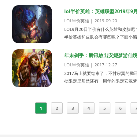
LOL...
lol半价英雄：英雄联盟2019年
LOL半价英雄
|
2019-09-20
LOL9月20日半价有什么英雄和皮肤呢
半价英雄和皮肤会有哪些呢？下面小编为
LOL...
年末剁手：腾讯放出安妮梦游仙
LOL半价英雄
|
2017-12-27
2017马上就要结束了，不甘寂寞的
批限定里居然还有一周年的限定安妮梦
种稀有年限皮...
1
2
3
4
5
6