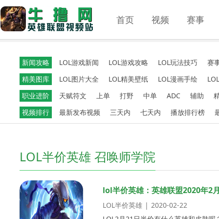
首页
视频
赛事
新闻攻略
LOL游戏新闻
LOL游戏攻略
LOL玩法技巧
赛
精美图库
LOL图片大全
LOL精美壁纸
LOL漫画手绘
LOL
职业进阶
天赋符文
上单
打野
中单
ADC
辅助
视频排行
最新发布视频
三天内
七天内
播放排行榜
LOL半价英雄 召唤师学院
lol半价英雄：英雄联盟2020年
LOL半价英雄
|
2020-02-22
LOL2月21日半价有什么英雄和皮肤呢