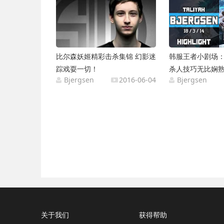
比尔森妖姬精彩击杀集锦 幻影迷
韩服王者小剧场
踪戏耍一切！
杀人技巧无比娴
Bjergsen
2016-06-04
Bjergsen
关于我们
获得帮助