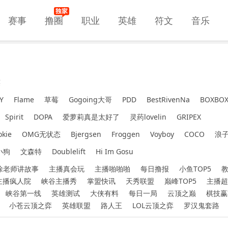
赛事
撸圈
职业
英雄
符文
音乐
笑
Y
Flame
草莓
Gogoing大哥
PDD
BestRivenNa
BOXBO
Spirit
DOPA
爱萝莉真是太好了
灵药lovelin
GRIPEX
okie
OMG无状态
Bjergsen
Froggen
Voyboy
COCO
浪
小狗
文森特
Doublelift
Hi Im Gosu
徐老师讲故事
主播真会玩
主播啪啪啪
每日撸报
小鱼TOP5
主播疯人院
峡谷主播秀
掌盟快讯
天秀联盟
巅峰TOP5
主播超
峡谷第一线
英雄测试
大侠有料
每日一局
云顶之巅
棋技赢
小苍云顶之弈
英雄联盟
路人王
LOL云顶之弈
罗汉鬼套路