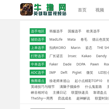
首页
视频
选手地区
韩服选手
国服选手
欧美选手
辅助选手
MadLife
Mata
卷毛
德云色笑
上单选手
扣肉KORO
Marin
姿态
THE SH
打野选手
厂长诺言
Insec
Kakao
Dandy
中单选手
Faker
Dade
DOPA
Pawn
Ro
ADC选手
IMP
Deft
Piglet
微笑
UZI狂
撸圈看点
徐老师来巡山
起小点精彩TOP10
英雄技巧与细节
满脑子骚操作
什么鬼套路
峡谷相对论
主播日记
联盟快递员
靠谱盘点
TheShy一周秀
弈战成名
超神解说
联盟时刻