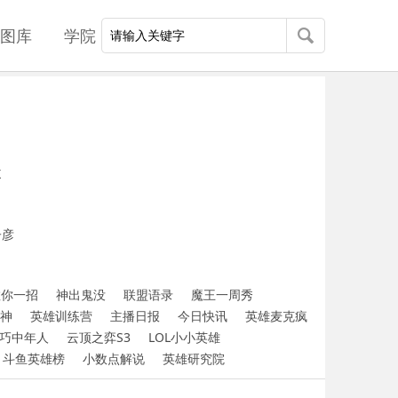
图库
学院
X
子彦
教你一招
神出鬼没
联盟语录
魔王一周秀
神
英雄训练营
主播日报
今日快讯
英雄麦克疯
巧中年人
云顶之弈S3
LOL小小英雄
斗鱼英雄榜
小数点解说
英雄研究院