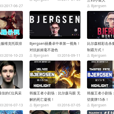
兰VS小鱼人
2017-06-27
Bjergsen
美服维克托双排
Bjergsen丽桑卓中单第一视角！
比尔森精彩击杀
对抗妖姬毫不逊色
制霸方式！
2016-10-23
Bjergsen
2016-09-11
Bjergsen
最佳的C位风采
韩服王者小剧场：比尔森马眼 无
韩服王者小剧场
解的死亡凝视！
切黄牌15杀！
2016-07-13
Bjergsen
2016-07-05
Bjergsen