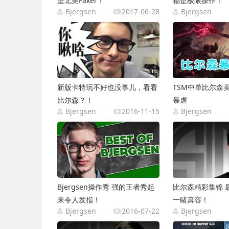
是北美Faker！
都是极限操作！
Bjergsen
2017-06-28
Bjergsen
新版卡特玩不好也没事儿，看看
TSM中单比尔森
比尔森？！
暴虐
Bjergsen
2016-11-15
Bjergsen
Bjergsen操作秀 强的王者秀起
比尔森精彩集锦 
来令人发指！
一睹真容！
Bjergsen
2016-07-22
Bjergsen