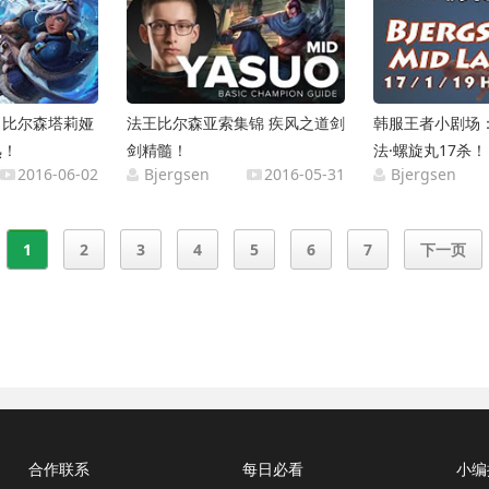
：比尔森塔莉娅
法王比尔森亚索集锦 疾风之道剑
韩服王者小剧场
熟！
剑精髓！
法·螺旋丸17杀！
2016-06-02
Bjergsen
2016-05-31
Bjergsen
1
2
3
4
5
6
7
下一页
合作联系
每日必看
小编