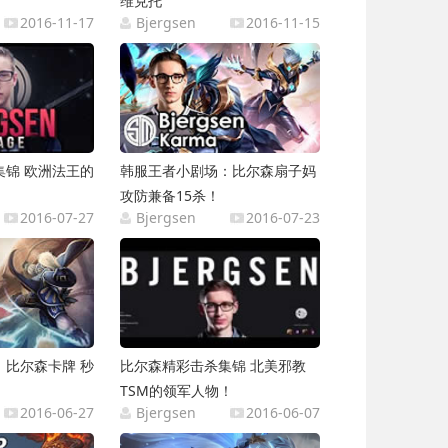
维克托
2016-11-17
Bjergsen
2016-11-15
集锦 欧洲法王的
韩服王者小剧场：比尔森扇子妈
攻防兼备15杀！
2016-07-27
Bjergsen
2016-07-23
：比尔森卡牌 秒
比尔森精彩击杀集锦 北美邪教
TSM的领军人物！
2016-06-27
Bjergsen
2016-06-07