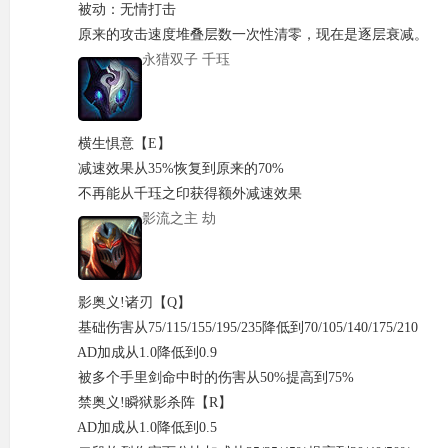
被动：无情打击
原来的攻击速度堆叠层数一次性清零，现在是逐层衰减。
永猎双子
千珏
横生惧意【E】
减速效果从35%恢复到原来的70%
不再能从千珏之印获得额外减速效果
影流之主
劫
影奥义!诸刃【Q】
基础伤害从75/115/155/195/235降低到70/105/140/175/210
AD加成从1.0降低到0.9
被多个手里剑命中时的伤害从50%提高到75%
禁奥义!瞬狱影杀阵【R】
AD加成从1.0降低到0.5