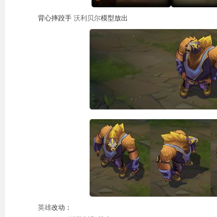
背心摔跤手
沃利贝尔
模型放出
英雄
改动：