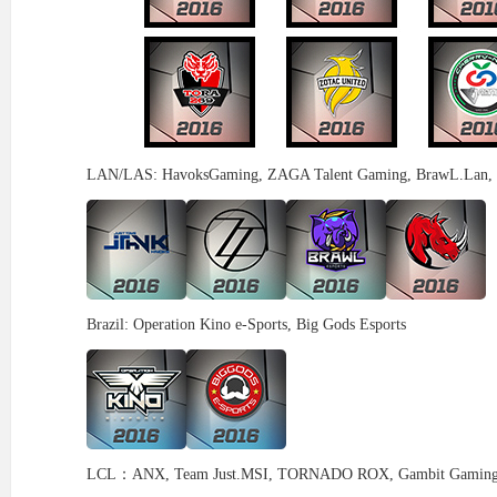
LAN/LAS: HavoksGaming, ZAGA Talent Gaming, BrawL.Lan, K
Brazil: Operation Kino e-Sports, Big Gods Esports
LCL：ANX, Team Just.MSI, TORNADO ROX, Gambit Gamin