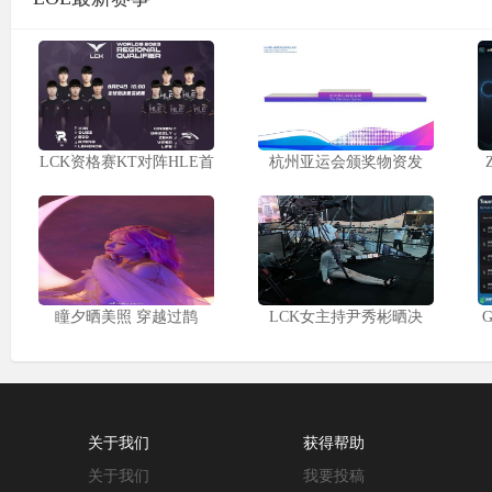
LCK资格赛KT对阵HLE首
杭州亚运会颁奖物资发
瞳夕晒美照 穿越过鹊
LCK女主持尹秀彬晒决
关于我们
获得帮助
关于我们
我要投稿