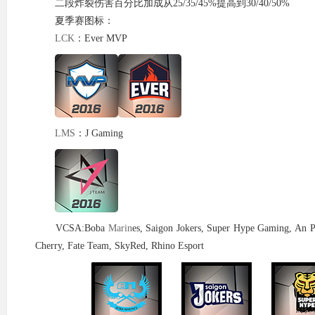
二段炸裂伤害百分比加成从25/35/45%提高到30/40/50%
夏季赛图标：
LCK
：Ever MVP
LMS
：J Gaming
VCSA:Boba
Marin
es, Saigon Jokers, Super Hype Gaming, An 
Cherry, Fate Team, SkyRed, Rhino Esport