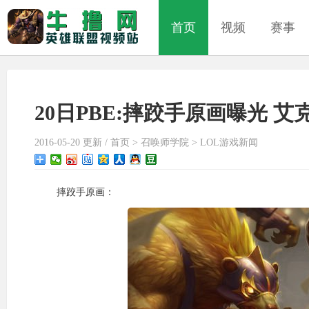
首页
视频
赛事
20日PBE:摔跤手原画曝光 
2016-05-20 更新 /
首页
>
召唤师学院
>
LOL游戏新闻
摔跤手原画：