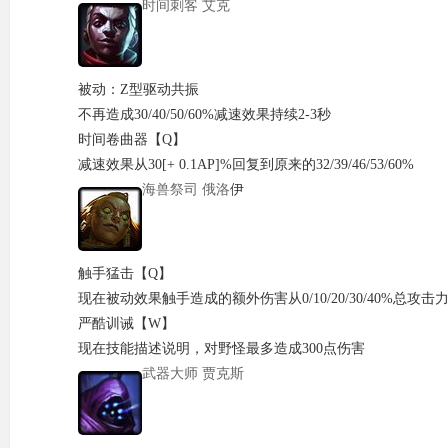
时间
刺客
艾克
被动：Z型驱动共振
不再造成30/40/50/60%减速效果持续2-3秒
时间卷曲器【Q】
减速效果从30[+ 0.1AP]%回复到原来的32/39/46/53/60%
海兽祭司
俄
洛
伊
触手猛击【Q】
现在被动效果触手造成的额外伤害从0/10/20/30/40%总攻击力加成
严酷训诫【W】
现在技能描述说明，对野怪最多造成300点伤害
武器大师
贾克斯