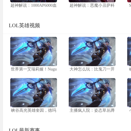
超神解说：1000AP6000血
超神解说：恶魔小丑萨科
LOL英雄视频
世界第一艾瑞莉娅！Nugu
大神怎么玩：比鬼刀一开
峡谷高光英雄奎因，德玛
主播疯人院：姿态草丛蹲
LOL最新赛事