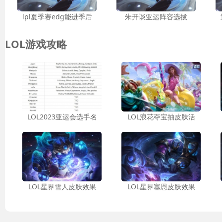
lpl夏季赛edg能进季后
朱开谈亚运阵容选拔
LOL游戏攻略
LOL2023亚运会选手名
LOL浪花夺宝抽皮肤活
LOL星界雪人皮肤效果
LOL星界塞恩皮肤效果