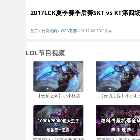
2017LCK夏季赛季后赛SKT vs KT第四
首页
>
比赛视频
>
OGN联赛
> 2017-08-23日发布
LOL节目视频
【云顶之弈】小小格温
【云顶之弈】小小利
超神解说：1000AP6000血
超神解说：恶魔小丑