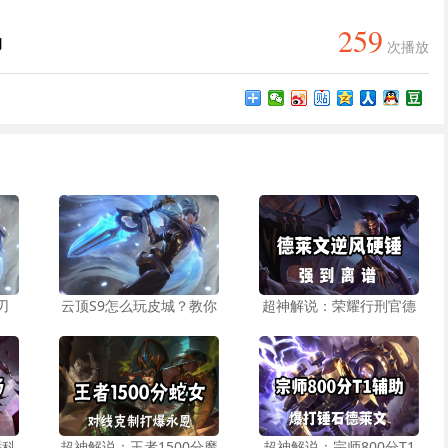
259
场
次播放
刃
云顶S9怎么玩皮城？教你
超神解说：荣耀行刑官德
萨科
超神解说：王者1500分魔
超神解说：宗师800分T1