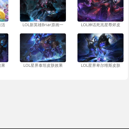
肤活
LOL新英雄Briar原画一
LOL神话死兆星尊烬皮
效果
LOL星界泰坦皮肤效果
LOL星界卑尔维斯皮肤