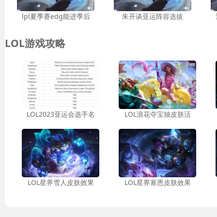
lpl夏季赛edg能进季后
朱开谈亚运阵容选拔
LOL游戏攻略
LOL2023亚运会选手名
LOL浪花夺宝抽皮肤活
LOL星界雪人皮肤效果
LOL星界塞恩皮肤效果