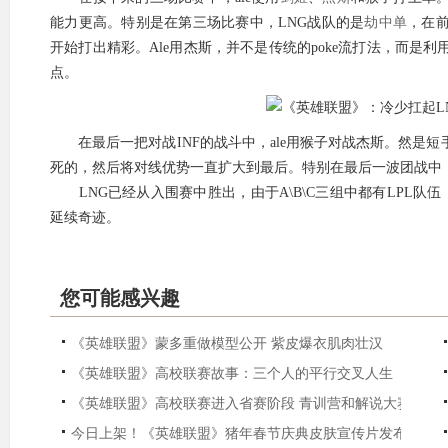
能力更高。特别是在第三场比赛中，LNG战队的是
劫
中单
，在
开始打出精彩。Ale用杰斯，并不是传统的poke流打法，而
点。
在最后一把对战INF的战斗中，ale用猴子对战杰斯。然是
死的，然后将对线优势一直扩大到最后。特别在最后一波团战中
LNG已经从入围赛中胜出，由于A\B\C三组中都有LPL队伍
延续奇迹。
您可能感兴趣
《英雄联盟》蒙多重做模型公开 紫皮爆衣肌肉壮汉
《英雄联盟》高校联赛故事：三个人的平行交叉人生
《英雄联盟》高校联赛进入省赛阶段 青训营和解说大赛同步
今日上架！《英雄联盟》猪年春节庆典皮肤宣传片发布