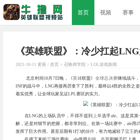
首页
视频
赛事
《英雄联盟》：冷少扛起LN
2021-10-11 更新 /
首页
>
召唤师学院
>
LOL游戏新闻
北京时间10月7日晚，《
英雄
联盟》
全球总决赛
继续战斗，
INF的战斗中，LNG再接再厉拿下了胜利，最终以4胜的全胜之
着实优秀，让全球玩家见证LPL赛区的实力。
在LNG的上场队员中，不得不提到
上单
选手ale。这是其
解，还是对细节的把握，都非常到位。在第一场比赛中，ale用
发挥了巨大作用。甚至后期有1打3的
操作
，有力地减轻了
蛮王
的
在接下来的三场比赛中，ale使用
剑姬
、
杰斯
和猴子打上单